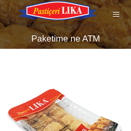
Paketime ne ATM
You are here: