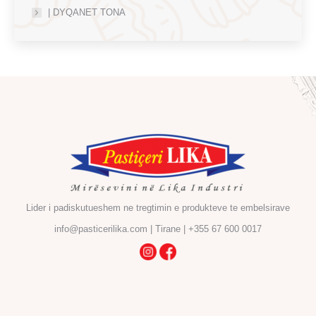
| DYQANET TONA
Lider i padiskutueshem ne tregtimin e produkteve te embelsirave
info@pasticerilika.com | Tirane | +355 67 600 0017