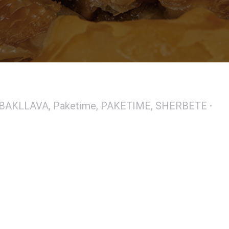
BAKLLAVA
,
Paketime
,
PAKETIME
,
SHERBETE