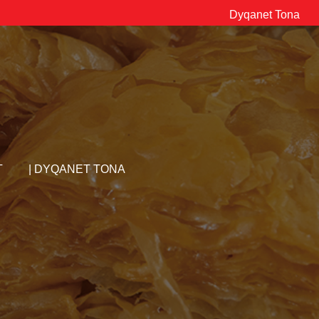
Dyqanet Tona
TE REJAT
KONTAKT
| DYQANET TONA
T
| DYQANET TONA