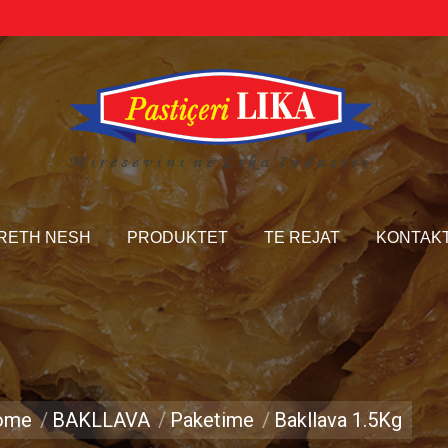
LIKA INDUSTRI |
RRETH NESH
PRODUKTET
RETH NESH
PRODUKTET
TE REJAT
KONTAK
ome
BAKLLAVA
You are here:
Paketime
Bakllava 1.5Kg