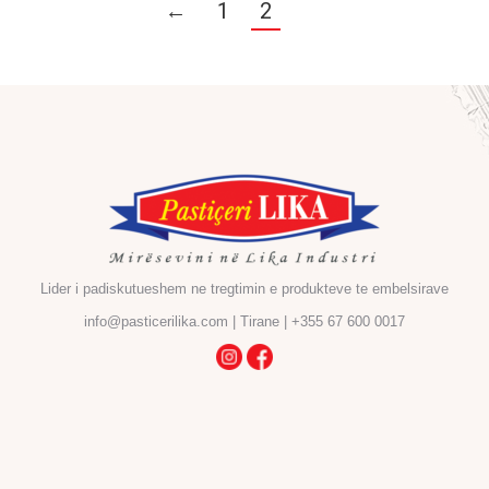
←
1
2
Lider i padiskutueshem ne tregtimin e produkteve te embelsirave
info@pasticerilika.com | Tirane | +355 67 600 0017